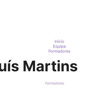
PARTIC
Início
Equipa
Formadores
uís Martins
Formadores