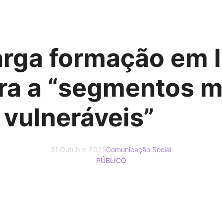
rga formação em l
ira a “segmentos m
vulneráveis”
31 Outubro 2025
Comunicação Social
PÚBLICO